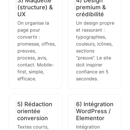
3) Maquette
4) Design
(structure) &
premium &
UX
crédibilité
On organise la
Un design propre
page pour
et rassurant :
convertir :
typographies,
promesse, offres,
couleurs, icônes,
preuves,
sections
process, avis,
“preuve”. Le site
contact. Mobile-
doit inspirer
first, simple,
confiance en 5
efficace.
secondes.
5) Rédaction
6) Intégration
orientée
WordPress /
conversion
Elementor
Textes courts,
Intégration